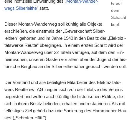
eine inof­fi­zi­el­le Ein­wei­hung des „
Mon­tan-Wan­der­
te auf
wegs Sil­ber­lei­t­he
” statt.
dem
Schacht­
Die­ser Mon­tan-Wan­der­weg soll künf­tig alle Objek­te
kopf
erschlie­ßen, die einst­mals der „Gewerk­schaft Sil­ber­
leit­hen” gehör­ten und im Jah­re 1940 in den Besitz der „Elek­tri­zi­
täts­wer­ke Reut­te” über­gin­gen. In einem ers­ten Schritt wird der
Mon­tan-Wan­der­weg über 22 Tafeln ver­fü­gen, auf dem den Ein­
hei­mi­schen, unse­ren Gäs­ten vor allem aber der Jugend der his­
to­ri­sche Berg­bau an der Sil­ber­lei­t­he näher gebracht wer­den soll.
Der Vor­stand und alle betei­lig­ten Mit­ar­bei­ter des Elek­tri­zi­täts­
wers Reut­te ewr AG zeig­ten sich von der Ini­ta­ti­ve des Ver­eins
begeis­tert und wol­len auch künf­tig die his­to­ri­schen Relik­te, die
sich in ihrem Besitz befin­den, erhal­ten und restau­rie­ren. Als mit­
tel­fris­ti­ges Ziel gehört dazu die Sanie­rung des Hamm­a­cher-Hau­
ses („Schr­ofen-Hüttl”).