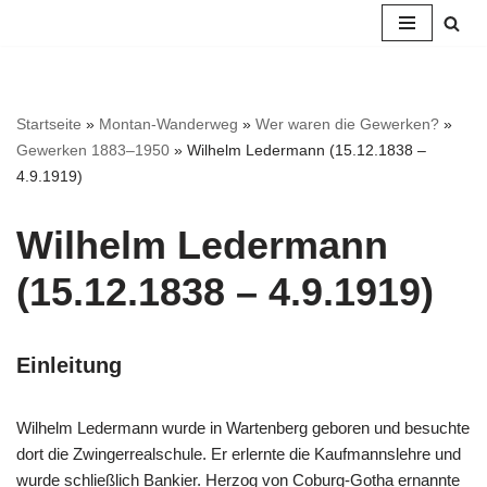
Zum
Inhalt
springen
Startseite
»
Montan-Wanderweg
»
Wer waren die Gewerken?
»
Gewerken 1883–1950
»
Wilhelm Ledermann (15.12.1838 –
4.9.1919)
Wil­helm Leder­mann
(15.12.1838 – 4.9.1919)
Ein­lei­tung
Wil­helm Leder­mann wur­de in War­ten­berg gebo­ren und besuch­te
dort die Zwin­ger­re­al­schu­le. Er erlern­te die Kauf­manns­leh­re und
wur­de schließ­lich Ban­kier. Her­zog von Coburg-Gotha ernann­te