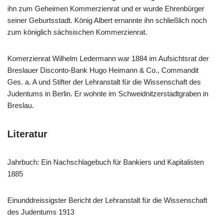
ihn zum Gehei­men Kom­mer­zi­en­rat und er wur­de Ehren­bür­ger
sei­ner Geburts­stadt. König Albert ernann­te ihn schließ­lich noch
zum könig­lich säch­si­schen Kom­mer­zi­en­rat.
Kom­er­zi­en­rat Wil­helm Leder­mann war 1884 im Auf­sichts­rat der
Bres­lau­er Dis­con­to-Bank Hugo Heimann & Co., Com­man­dit
Ges. a. A und Stif­ter der Lehr­an­stalt für die Wis­sen­schaft des
Juden­tums in Ber­lin. Er wohn­te im Schweid­nit­zer­stadt­gra­ben in
Bres­lau.
Lite­ra­tur
Jahr­buch: Ein Nach­schla­ge­buch für Ban­kiers und Kapi­ta­lis­ten
1885
Ein­und­dreis­sigs­ter Bericht der Lehr­an­stalt für die Wis­sen­schaft
des Juden­tums 1913