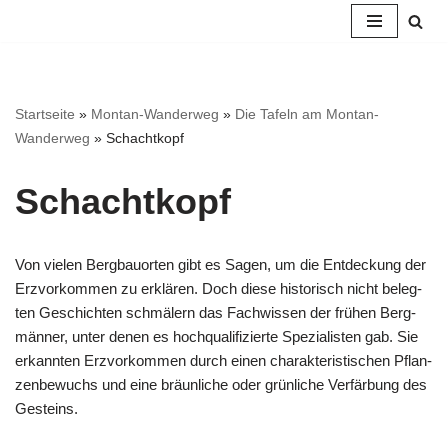
Zum
Inhalt
springen
Startseite
»
Montan-Wanderweg
»
Die Tafeln am Montan-
Wanderweg
»
Schachtkopf
Schacht­kopf
Von vie­len Berg­bau­or­ten gibt es Sagen, um die Ent­de­ckung der
Erz­vor­kom­men zu erklä­ren. Doch die­se his­to­risch nicht beleg­
ten Geschich­ten schmä­lern das Fach­wis­sen der frü­hen Berg­
män­ner, unter denen es hoch­qua­li­fi­zier­te Spe­zia­lis­ten gab. Sie
erkann­ten Erz­vor­kom­men durch einen cha­rak­te­ris­ti­schen Pflan­
zen­be­wuchs und eine bräun­li­che oder grün­li­che Ver­fär­bung des
Gesteins.