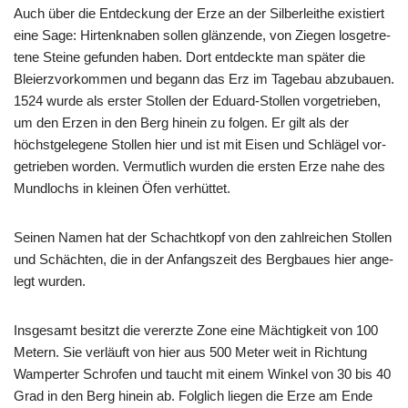
Auch über die Ent­de­ckung der Erze an der Sil­ber­lei­t­he exis­tiert
eine Sage: Hir­ten­kna­ben sol­len glän­zen­de, von Zie­gen los­ge­tre­
te­ne Stei­ne gefun­den haben. Dort ent­deck­te man spä­ter die
Blei­erz­vor­kom­men und begann das Erz im Tage­bau abzu­bau­en.
1524 wur­de als ers­ter Stol­len der Edu­ard-Stol­len vor­ge­trie­ben,
um den Erzen in den Berg hin­ein zu fol­gen. Er gilt als der
höchst­ge­le­ge­ne Stol­len hier und ist mit Eisen und Schlä­gel vor­
ge­trie­ben wor­den. Ver­mut­lich wur­den die ers­ten Erze nahe des
Mund­lochs in klei­nen Öfen ver­hüt­tet.
Sei­nen Namen hat der Schacht­kopf von den zahl­rei­chen Stol­len
und Schäch­ten, die in der Anfangs­zeit des Berg­bau­es hier ange­
legt wur­den.
Ins­ge­samt besitzt die ver­erz­te Zone eine Mäch­tig­keit von 100
Metern. Sie ver­läuft von hier aus 500 Meter weit in Rich­tung
Wam­per­ter Schr­ofen und taucht mit einem Win­kel von 30 bis 40
Grad in den Berg hin­ein ab. Folg­lich lie­gen die Erze am Ende