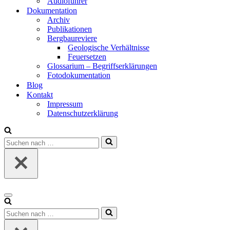
Audio­füh­rer
Doku­men­ta­ti­on
Archiv
Publi­ka­tio­nen
Berg­bau­re­vie­re
Geo­lo­gi­sche Ver­hält­nis­se
Feu­er­set­zen
Glos­sa­ri­um – Begriffs­er­klä­run­gen
Foto­do­ku­men­ta­ti­on
Blog
Kon­takt
Impres­sum
Daten­schutz­er­klä­rung
Suchen
nach …
Navigationsmenü
Suchen
nach …