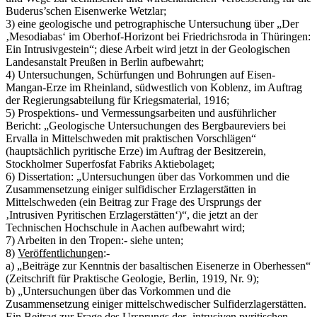
Buderus’schen Eisenwerke Wetzlar;
3) eine geologische und petrographische Untersuchung über „Der
‚Mesodiabas‘ im Oberhof-Horizont bei Friedrichsroda in Thüringen:
Ein Intrusivgestein“; diese Arbeit wird jetzt in der Geologischen
Landesanstalt Preußen in Berlin aufbewahrt;
4) Untersuchungen, Schürfungen und Bohrungen auf Eisen-
Mangan-Erze im Rheinland, südwestlich von Koblenz, im Auftrag
der Regierungsabteilung für Kriegsmaterial, 1916;
5) Prospektions- und Vermessungsarbeiten und ausführlicher
Bericht: „Geologische Untersuchungen des Bergbaureviers bei
Ervalla in Mittelschweden mit praktischen Vorschlägen“
(hauptsächlich pyritische Erze) im Auftrag der Besitzerein,
Stockholmer Superfosfat Fabriks Aktiebolaget;
6) Dissertation: „Untersuchungen über das Vorkommen und die
Zusammensetzung einiger sulfidischer Erzlagerstätten in
Mittelschweden (ein Beitrag zur Frage des Ursprungs der
‚Intrusiven Pyritischen Erzlagerstätten‘)“, die jetzt an der
Technischen Hochschule in Aachen aufbewahrt wird;
7) Arbeiten in den Tropen:- siehe unten;
8)
Veröffentlichungen
:-
a) „Beiträge zur Kenntnis der basaltischen Eisenerze in Oberhessen“
(Zeitschrift für Praktische Geologie, Berlin, 1919, Nr. 9);
b) „Untersuchungen über das Vorkommen und die
Zusammensetzung einiger mittelschwedischer Sulfiderzlagerstätten.
Ein Beitrag zur Frage des Ursprungs der ‚intrusiven pyritischen