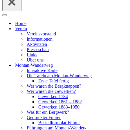
Navigationsmenü
Home
Ver­ein
Ver­eins­vor­stand
Infor­ma­tio­nen
Akti­vi­tä­ten
Pres­se­schau
Links
Über uns
Mon­­tan-Wan­­der­­weg
Inter­ak­ti­ve Kar­te
Die Tafeln am Mon­­tan-Wan­­der­­weg
Ers­te Tafel fer­tig
Wer waren die Berg­knap­pen?
Wer waren die Gewer­ken?
Gewer­ken 1784
Gewer­ken 1861 – 1882
Gewer­ken 1883–1950
Was für ein Berg­werk?
Gedruck­ter Füh­rer
Bestell­for­mu­lar Füh­rer
Füh­run­gen am Mon­­tan-Wan­­der­­