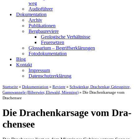
weg
Audio­füh­rer
Doku­men­ta­ti­on
Archiv
Publi­ka­tio­nen
Berg­bau­re­vie­re
Geo­lo­gi­sche Ver­hält­nis­se
Feu­er­set­zen
Glos­sa­ri­um – Begriffs­er­klä­run­gen
Foto­do­ku­men­ta­ti­on
Blog
Kon­takt
Impres­sum
Daten­schutz­er­klä­rung
Startseite
»
Dokumentation
»
Reviere
»
Schwärzkar, Drachenkar, Griesspitze,
Gamswannele (Biberwier, Ehrwald, Mieming)
»
Die Drachenkarsage vom
Drachensee
Die Dra­chen­kar­sa­ge vom Dra­
chen­see