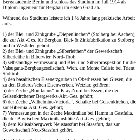
Bergakademie Berlin und schloss das Studium im Juli 1914 als
Diplom-Ingenieur für Bergbau im ersten Grad ab.
Während des Studiums leistete ich 1 ½ Jahre lang praktische Arbeit
auf:-
1) der Blei- und Zinkgrube „Diepenlinchen“ (Stolberg bei Aachen),
die zur Akt.-Ges. für Bergbau, Blei- & Zinkfabrikation zu Stolberg
und in Westfalen gehört;
2) der Blei- und Zinkgrube „Silberleithen“ der Gewerkschaft
Silberleithe in Biberwier, Nord-Tirol;
3) selbständige Vermessung und Blei- und Silberprospektion für die
Valsugana-Bergbaugesellschaft, Wien, am Monte Calisio bei Trient,
Südtirol;
4) den basaltischen Eisenerzgruben in Oberhessen bei Giesen, die
zu den Buderus’schen Eisenwerken, Wetzlar, gehören;
5) der Zeche „Bonifacius“ in Kray-Nord bei Essen, die der
Gelsenkirchener Bergwerks-Akt.-Ges. gehört;
6) der Zeche „Wilhelmine-Victoria“, Schalke bei Gelsenkirchen, die
zur Hibernia-Akt.-Ges. gehört;
7) Vermessungen in der Zeche Maximilian bei Hamm in Gastfalia,
die der Bayrischen Maximilianshütte Akt.-Ges. gehört;
8) dem Kalisalzbergwerk Neustassfurt bei Stassfurt, das zur
Gewerkschaft Neu-Stassfurt gehört.