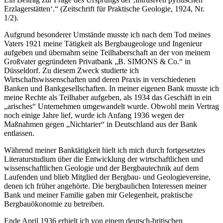
Erzlagerstätten‘.“ (Zeitschrift für Praktische Geologie, 1924, Nr.
1/2).
Aufgrund besonderer Umstände musste ich nach dem Tod meines
Vaters 1921 meine Tätigkeit als Bergbaugeologe und Ingenieur
aufgeben und übernahm seine Teilhaberschaft an der von meinem
Großvater gegründeten Privatbank „B. SIMONS & Co.“ in
Düsseldorf. Zu diesem Zweck studierte ich
Wirtschaftswissenschaften und deren Praxis in verschiedenen
Banken und Bankgesellschaften. In meiner eigenen Bank musste ich
meine Rechte als Teilhaber aufgeben, als 1934 das Geschäft in ein
„arisches“ Unternehmen umgewandelt wurde. Obwohl mein Vertrag
noch einige Jahre lief, wurde ich Anfang 1936 wegen der
Maßnahmen gegen „Nichtarier“ in Deutschland aus der Bank
entlassen.
Während meiner Banktätigkeit hielt ich mich durch fortgesetztes
Literaturstudium über die Entwicklung der wirtschaftlichen und
wissenschaftlichen Geologie und der Bergbautechnik auf dem
Laufenden und blieb Mitglied der Bergbau- und Geologievereine,
denen ich früher angehörte. Die bergbaulichen Interessen meiner
Bank und meiner Familie gaben mir Gelegenheit, praktische
Bergbauökonomie zu betreiben.
Ende April 1936 erhielt ich von einem deutsch-britischen