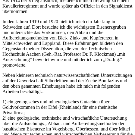
Als 1914 der Krieg ausbrach, meldete ich mich freiwillig zu einem
Kavallerieregiment und wurde später als Offizier in den Signaldienst
übernommen.
In den Jahren 1919 und 1920 hielt ich mich ein Jahr lang in
Schweden auf. Dort besuchte ich die wichtigsten Eisenerzgruben
und untersuchte das Vorkommen, den Abbau und die
Aufbereitungsmethoden von Blei-, Zink- und Kupfererzen in
Mittelschweden und Lappland. Diese Erfahrungen bildeten den
Gegenstand meiner Dissertation, die von der Technischen
Hochschule Aachen (Geh.-Rat. Professor Dr. F. Klockman) „mit
Auszeichnung“ bewertet wurde und mit der ich zum „Dr.-Ing.“
promovierte.
Neben kleineren technisch-naturwissenschaftlichen Untersuchungen
auf der Gewerkschaft Silberleithen und der Zeche Bonifazius und
den oben genannten Erhebungen habe ich mich mit folgenden
Arbeiten beschäftigt:-
1) ein geologisches und mineralogisches Gutachten über
Goldvorkommen in der Eifel (Rheinland) für eine rheinische
Privatfirma;
2) eine geologische, technische und wirtschaftliche Untersuchung
über die Aufsuchungs-, Abbau- und Aufbereitungsmethoden der
basaltischen Eisenerze im Vogelsberg, Oberhessen, und über Mittel
und Wege zur technischen und wirtschaftlichen Verbesserung für die