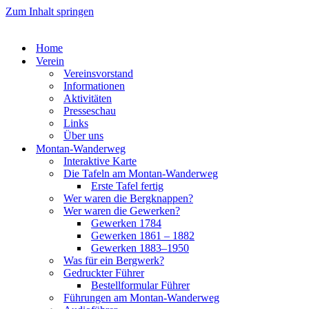
Zum Inhalt springen
Home
Ver­ein
Ver­eins­vor­stand
Infor­ma­tio­nen
Akti­vi­tä­ten
Pres­se­schau
Links
Über uns
Mon­­tan-Wan­­der­­weg
Inter­ak­ti­ve Kar­te
Die Tafeln am Mon­­tan-Wan­­der­­weg
Ers­te Tafel fer­tig
Wer waren die Berg­knap­pen?
Wer waren die Gewer­ken?
Gewer­ken 1784
Gewer­ken 1861 – 1882
Gewer­ken 1883–1950
Was für ein Berg­werk?
Gedruck­ter Füh­rer
Bestell­for­mu­lar Füh­rer
Füh­run­gen am Mon­­tan-Wan­­der­­weg