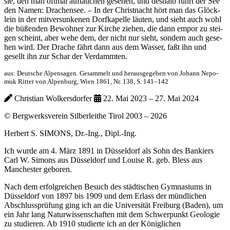
sie, den man oft­mal auf­tau­chen gese­hen, und des­halb führt der See
den Namen: Dra­chen­see. – In der Christ­nacht hört man das Glöck­
lein in der mit­ver­sun­ke­nen Dorf­ka­pel­le läu­ten, und sieht auch wohl
die büßen­den Bewoh­ner zur Kir­che zie­hen, die dann empor zu stei­
gen scheint, aber wehe dem, der nicht nur sieht, son­dern auch gese­
hen wird. Der Dra­che fährt dann aus dem Was­ser, faßt ihn und
gesellt ihn zur Schar der Ver­damm­ten.
aus: Deut­sche Alpen­sa­gen. Gesam­melt und her­aus­ge­ge­ben von Johann Nepo­
muk Rit­ter von Alpen­burg, Wien 1861, Nr. 138, S. 141–142
Chris­ti­an Wol­kers­dor­fer
22. Mai 2023 – 27. Mai 2024
© Bergwerksverein Silberleithe Tirol 2003 –
2026
Herbert S. SIMONS, Dr.-Ing., Dipl.-Ing.
Ich wurde am 4. März 1891 in Düsseldorf als Sohn des Bankiers
Carl W. Simons aus Düsseldorf und Louise R. geb. Bless aus
Manchester geboren.
Nach dem erfolgreichen Besuch des städtischen Gymnasiums in
Düsseldorf von 1897 bis 1909 und dem Erlass der mündlichen
Abschlussprüfung ging ich an die Universität Freiburg (Baden), um
ein Jahr lang Naturwissenschaften mit dem Schwerpunkt Geologie
zu studieren. Ab 1910 studierte ich an der Königlichen