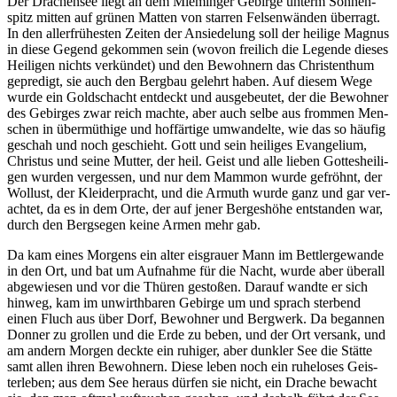
Der Dra­chen­see liegt an dem Mie­min­ger Gebir­ge unterm Son­nen­
spitz mit­ten auf grü­nen Mat­ten von star­ren Fel­sen­wän­den über­ragt.
In den aller­frü­hes­ten Zei­ten der Ansie­de­lung soll der hei­li­ge Magnus
in die­se Gegend gekom­men sein (wovon frei­lich die Legen­de die­ses
Hei­li­gen nichts ver­kün­det) und den Bewoh­nern das Chris­t­ent­hum
gepre­digt, sie auch den Berg­bau gelehrt haben. Auf die­sem Wege
wur­de ein Gold­schacht ent­deckt und aus­ge­beu­tet, der die Bewoh­ner
des Gebir­ges zwar reich mach­te, aber auch sel­be aus from­men Men­
schen in über­müt­hi­ge und hof­fär­ti­ge umwan­del­te, wie das so häu­fig
geschah und noch geschieht. Gott und sein hei­li­ges Evan­ge­li­um,
Chris­tus und sei­ne Mut­ter, der heil. Geist und alle lie­ben Got­tes­hei­li­
gen wur­den ver­ges­sen, und nur dem Mam­mon wur­de gefröhnt, der
Wol­lust, der Klei­der­pracht, und die Armuth wur­de ganz und gar ver­
ach­tet, da es in dem Orte, der auf jener Ber­ges­hö­he ent­stan­den war,
durch den Berg­se­gen kei­ne Armen mehr gab.
Da kam eines Mor­gens ein alter eis­grau­er Mann im Bett­ler­ge­wan­de
in den Ort, und bat um Auf­nah­me für die Nacht, wur­de aber über­all
abge­wie­sen und vor die Thü­ren gesto­ßen. Dar­auf wand­te er sich
hin­weg, kam im unwirth­ba­ren Gebir­ge um und sprach ster­bend
einen Fluch aus über Dorf, Bewoh­ner und Berg­werk. Da began­nen
Don­ner zu grol­len und die Erde zu beben, und der Ort ver­sank, und
am andern Mor­gen deck­te ein ruhi­ger, aber dunk­ler See die Stät­te
samt allen ihren Bewoh­nern. Die­se leben noch ein ruhe­lo­ses Geis­
ter­le­ben; aus dem See her­aus dür­fen sie nicht, ein Dra­che bewacht