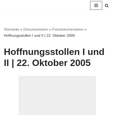
Zum
Inhalt
springen
Startseite
»
Dokumentation
»
Fotodokumentation
»
Hoffnungsstollen I und II | 22. Oktober 2005
Hoff­nungs­stol­len I und
II | 22. Okto­ber 2005