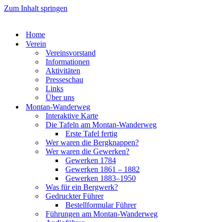
Zum Inhalt springen
Home
Ver­ein
Ver­eins­vor­stand
Infor­ma­tio­nen
Akti­vi­tä­ten
Pres­se­schau
Links
Über uns
Mon­­tan-Wan­­der­­weg
Inter­ak­ti­ve Kar­te
Die Tafeln am Mon­­tan-Wan­­der­­weg
Ers­te Tafel fer­tig
Wer waren die Berg­knap­pen?
Wer waren die Gewer­ken?
Gewer­ken 1784
Gewer­ken 1861 – 1882
Gewer­ken 1883–1950
Was für ein Berg­werk?
Gedruck­ter Füh­rer
Bestell­for­mu­lar Füh­rer
Füh­run­gen am Mon­­tan-Wan­­der­­weg