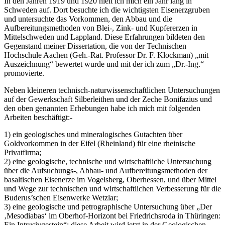
In den Jahren 1919 und 1920 hielt ich mich ein Jahr lang in
Schweden auf. Dort besuchte ich die wichtigsten Eisenerzgruben
und untersuchte das Vorkommen, den Abbau und die
Aufbereitungsmethoden von Blei-, Zink- und Kupfererzen in
Mittelschweden und Lappland. Diese Erfahrungen bildeten den
Gegenstand meiner Dissertation, die von der Technischen
Hochschule Aachen (Geh.-Rat. Professor Dr. F. Klockman) „mit
Auszeichnung“ bewertet wurde und mit der ich zum „Dr.-Ing.“
promovierte.
Neben kleineren technisch-naturwissenschaftlichen Untersuchungen
auf der Gewerkschaft Silberleithen und der Zeche Bonifazius und
den oben genannten Erhebungen habe ich mich mit folgenden
Arbeiten beschäftigt:-
1) ein geologisches und mineralogisches Gutachten über
Goldvorkommen in der Eifel (Rheinland) für eine rheinische
Privatfirma;
2) eine geologische, technische und wirtschaftliche Untersuchung
über die Aufsuchungs-, Abbau- und Aufbereitungsmethoden der
basaltischen Eisenerze im Vogelsberg, Oberhessen, und über Mittel
und Wege zur technischen und wirtschaftlichen Verbesserung für die
Buderus’schen Eisenwerke Wetzlar;
3) eine geologische und petrographische Untersuchung über „Der
‚Mesodiabas‘ im Oberhof-Horizont bei Friedrichsroda in Thüringen:
Ein Intrusivgestein“; diese Arbeit wird jetzt in der Geologischen