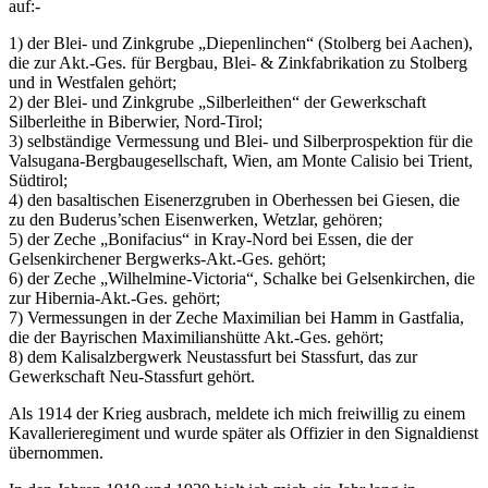
auf:-
1) der Blei- und Zinkgrube „Diepenlinchen“ (Stolberg bei Aachen),
die zur Akt.-Ges. für Bergbau, Blei- & Zinkfabrikation zu Stolberg
und in Westfalen gehört;
2) der Blei- und Zinkgrube „Silberleithen“ der Gewerkschaft
Silberleithe in Biberwier, Nord-Tirol;
3) selbständige Vermessung und Blei- und Silberprospektion für die
Valsugana-Bergbaugesellschaft, Wien, am Monte Calisio bei Trient,
Südtirol;
4) den basaltischen Eisenerzgruben in Oberhessen bei Giesen, die
zu den Buderus’schen Eisenwerken, Wetzlar, gehören;
5) der Zeche „Bonifacius“ in Kray-Nord bei Essen, die der
Gelsenkirchener Bergwerks-Akt.-Ges. gehört;
6) der Zeche „Wilhelmine-Victoria“, Schalke bei Gelsenkirchen, die
zur Hibernia-Akt.-Ges. gehört;
7) Vermessungen in der Zeche Maximilian bei Hamm in Gastfalia,
die der Bayrischen Maximilianshütte Akt.-Ges. gehört;
8) dem Kalisalzbergwerk Neustassfurt bei Stassfurt, das zur
Gewerkschaft Neu-Stassfurt gehört.
Als 1914 der Krieg ausbrach, meldete ich mich freiwillig zu einem
Kavallerieregiment und wurde später als Offizier in den Signaldienst
übernommen.