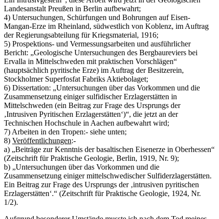
Landesanstalt Preußen in Berlin aufbewahrt;
4) Untersuchungen, Schürfungen und Bohrungen auf Eisen-
Mangan-Erze im Rheinland, südwestlich von Koblenz, im Auftrag
der Regierungsabteilung für Kriegsmaterial, 1916;
5) Prospektions- und Vermessungsarbeiten und ausführlicher
Bericht: „Geologische Untersuchungen des Bergbaureviers bei
Ervalla in Mittelschweden mit praktischen Vorschlägen“
(hauptsächlich pyritische Erze) im Auftrag der Besitzerein,
Stockholmer Superfosfat Fabriks Aktiebolaget;
6) Dissertation: „Untersuchungen über das Vorkommen und die
Zusammensetzung einiger sulfidischer Erzlagerstätten in
Mittelschweden (ein Beitrag zur Frage des Ursprungs der
‚Intrusiven Pyritischen Erzlagerstätten‘)“, die jetzt an der
Technischen Hochschule in Aachen aufbewahrt wird;
7) Arbeiten in den Tropen:- siehe unten;
8)
Veröffentlichungen
:-
a) „Beiträge zur Kenntnis der basaltischen Eisenerze in Oberhessen“
(Zeitschrift für Praktische Geologie, Berlin, 1919, Nr. 9);
b) „Untersuchungen über das Vorkommen und die
Zusammensetzung einiger mittelschwedischer Sulfiderzlagerstätten.
Ein Beitrag zur Frage des Ursprungs der ‚intrusiven pyritischen
Erzlagerstätten‘.“ (Zeitschrift für Praktische Geologie, 1924, Nr.
1/2).
Aufgrund besonderer Umstände musste ich nach dem Tod meines