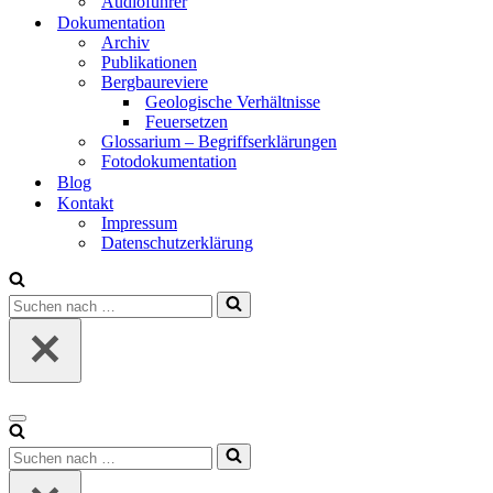
Audio­füh­rer
Doku­men­ta­ti­on
Archiv
Publi­ka­tio­nen
Berg­bau­re­vie­re
Geo­lo­gi­sche Ver­hält­nis­se
Feu­er­set­zen
Glos­sa­ri­um – Begriffs­er­klä­run­gen
Foto­do­ku­men­ta­ti­on
Blog
Kon­takt
Impres­sum
Daten­schutz­er­klä­rung
Suchen
nach …
Navigationsmenü
Suchen
nach …