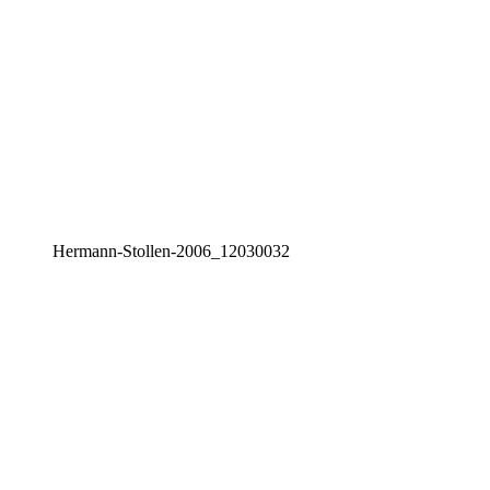
Her­mann-Stol­len-2006_12030032