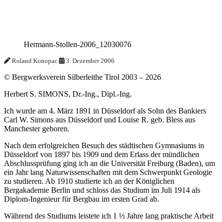
Her­mann-Stol­len-2006_12030076
Roland Kono­pac
3. Dezem­ber 2006
© Bergwerksverein Silberleithe Tirol 2003 –
2026
Herbert S. SIMONS, Dr.-Ing., Dipl.-Ing.
Ich wurde am 4. März 1891 in Düsseldorf als Sohn des Bankiers
Carl W. Simons aus Düsseldorf und Louise R. geb. Bless aus
Manchester geboren.
Nach dem erfolgreichen Besuch des städtischen Gymnasiums in
Düsseldorf von 1897 bis 1909 und dem Erlass der mündlichen
Abschlussprüfung ging ich an die Universität Freiburg (Baden), um
ein Jahr lang Naturwissenschaften mit dem Schwerpunkt Geologie
zu studieren. Ab 1910 studierte ich an der Königlichen
Bergakademie Berlin und schloss das Studium im Juli 1914 als
Diplom-Ingenieur für Bergbau im ersten Grad ab.
Während des Studiums leistete ich 1 ½ Jahre lang praktische Arbeit