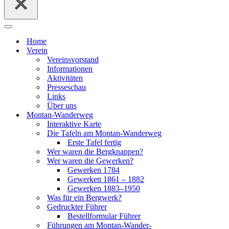
Navigationsmenü
Home
Ver­ein
Ver­eins­vor­stand
Infor­ma­tio­nen
Akti­vi­tä­ten
Pres­se­schau
Links
Über uns
Mon­­tan-Wan­­der­­weg
Inter­ak­ti­ve Kar­te
Die Tafeln am Mon­­tan-Wan­­der­­weg
Ers­te Tafel fer­tig
Wer waren die Berg­knap­pen?
Wer waren die Gewer­ken?
Gewer­ken 1784
Gewer­ken 1861 – 1882
Gewer­ken 1883–1950
Was für ein Berg­werk?
Gedruck­ter Füh­rer
Bestell­for­mu­lar Füh­rer
Füh­run­gen am Mon­­tan-Wan­­der­­