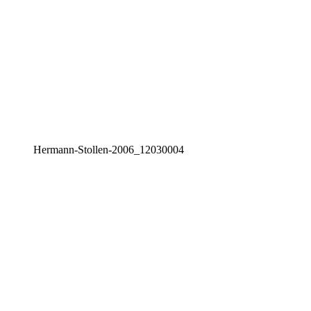
Her­mann-Stol­len-2006_12030004