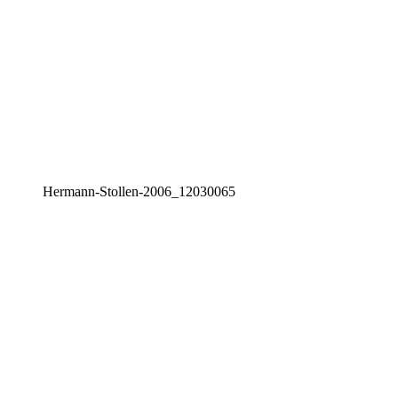
Her­mann-Stol­len-2006_12030065