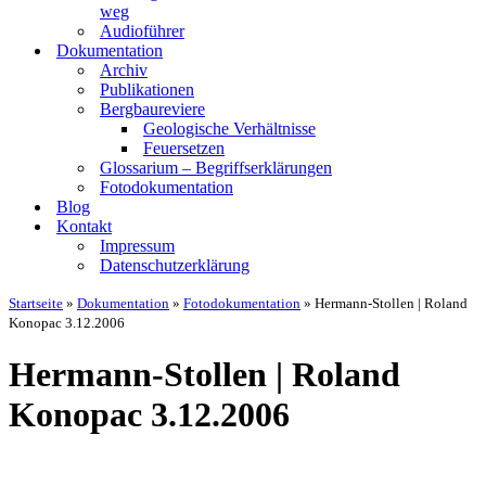
weg
Audio­füh­rer
Doku­men­ta­ti­on
Archiv
Publi­ka­tio­nen
Berg­bau­re­vie­re
Geo­lo­gi­sche Ver­hält­nis­se
Feu­er­set­zen
Glos­sa­ri­um – Begriffs­er­klä­run­gen
Foto­do­ku­men­ta­ti­on
Blog
Kon­takt
Impres­sum
Daten­schutz­er­klä­rung
Startseite
»
Dokumentation
»
Fotodokumentation
»
Hermann-Stollen | Roland
Konopac 3.12.2006
Her­mann-Stol­len | Roland
Kono­pac 3.12.2006