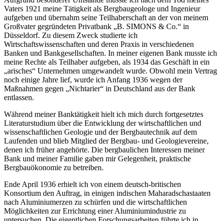
Vaters 1921 meine Tätigkeit als Bergbaugeologe und Ingenieur
aufgeben und übernahm seine Teilhaberschaft an der von meinem
Großvater gegründeten Privatbank „B. SIMONS & Co.“ in
Düsseldorf. Zu diesem Zweck studierte ich
Wirtschaftswissenschaften und deren Praxis in verschiedenen
Banken und Bankgesellschaften. In meiner eigenen Bank musste ich
meine Rechte als Teilhaber aufgeben, als 1934 das Geschäft in ein
„arisches“ Unternehmen umgewandelt wurde. Obwohl mein Vertrag
noch einige Jahre lief, wurde ich Anfang 1936 wegen der
Maßnahmen gegen „Nichtarier“ in Deutschland aus der Bank
entlassen.
Während meiner Banktätigkeit hielt ich mich durch fortgesetztes
Literaturstudium über die Entwicklung der wirtschaftlichen und
wissenschaftlichen Geologie und der Bergbautechnik auf dem
Laufenden und blieb Mitglied der Bergbau- und Geologievereine,
denen ich früher angehörte. Die bergbaulichen Interessen meiner
Bank und meiner Familie gaben mir Gelegenheit, praktische
Bergbauökonomie zu betreiben.
Ende April 1936 erhielt ich von einem deutsch-britischen
Konsortium den Auftrag, in einigen indischen Maharadschastaaten
nach Aluminiumerzen zu schürfen und die wirtschaftlichen
Möglichkeiten zur Errichtung einer Aluminiumindustrie zu
untersuchen. Die eigentlichen Forschungsarbeiten führte ich in