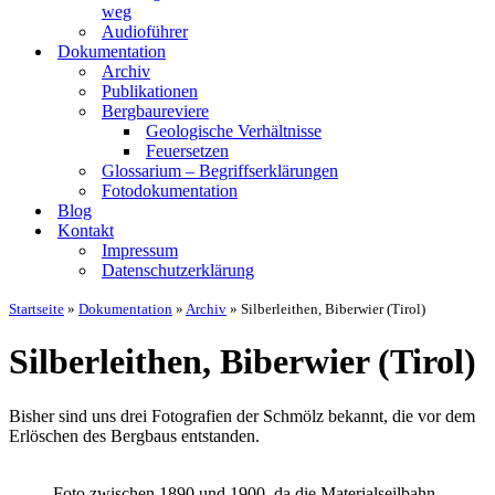
weg
Audio­füh­rer
Doku­men­ta­ti­on
Archiv
Publi­ka­tio­nen
Berg­bau­re­vie­re
Geo­lo­gi­sche Ver­hält­nis­se
Feu­er­set­zen
Glos­sa­ri­um – Begriffs­er­klä­run­gen
Foto­do­ku­men­ta­ti­on
Blog
Kon­takt
Impres­sum
Daten­schutz­er­klä­rung
Startseite
»
Dokumentation
»
Archiv
»
Silberleithen, Biberwier (Tirol)
Sil­ber­leit­hen, Biber­wier (Tirol)
Bis­her sind uns drei Foto­gra­fien der Schmölz bekannt, die vor dem
Erlö­schen des Berg­baus ent­stan­den.
Foto zwi­schen 1890 und 1900, da die Mate­ri­al­seil­bahn