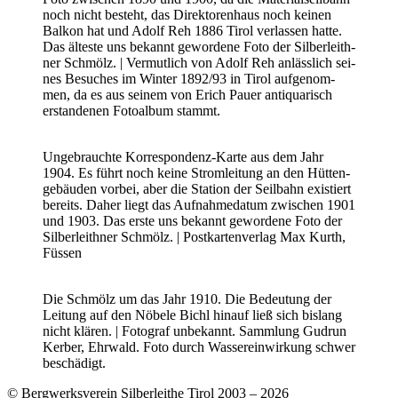
noch nicht besteht, das Direk­to­ren­haus noch kei­nen
Bal­kon hat und Adolf Reh 1886 Tirol ver­las­sen hat­te.
Das ältes­te uns bekannt gewor­de­ne Foto der Sil­ber­leit­h­
ner Schmölz. | Ver­mut­lich von Adolf Reh anläss­lich sei­
nes Besu­ches im Win­ter 1892/93 in Tirol auf­ge­nom­
men, da es aus sei­nem von Erich Pau­er anti­qua­risch
erstan­de­nen Foto­al­bum stammt.
Unge­brauch­te Kor­re­spon­denz-Kar­te aus dem Jahr
1904. Es führt noch kei­ne Strom­lei­tung an den Hüt­ten­
ge­bäu­den vor­bei, aber die Sta­ti­on der Seil­bahn exis­tiert
bereits. Daher liegt das Auf­nah­me­da­tum zwi­schen 1901
und 1903. Das ers­te uns bekannt gewor­de­ne Foto der
Sil­ber­leit­h­ner Schmölz. | Post­kar­ten­ver­lag Max Kurth,
Füs­sen
Die Schmölz um das Jahr 1910. Die Bedeu­tung der
Lei­tung auf den Nöbe­le Bichl hin­auf ließ sich bis­lang
nicht klä­ren. | Foto­graf unbe­kannt. Samm­lung Gud­run
Ker­ber, Ehr­wald. Foto durch Was­ser­ein­wir­kung schwer
beschä­digt.
© Bergwerksverein Silberleithe Tirol 2003 –
2026