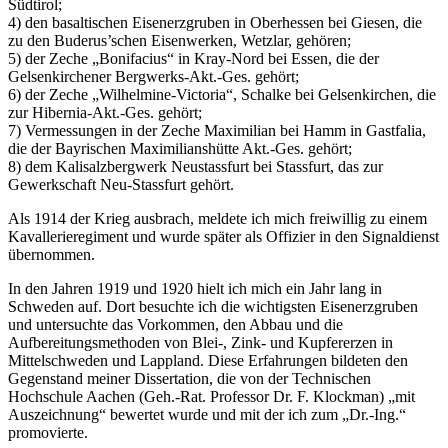
Südtirol;
4) den basaltischen Eisenerzgruben in Oberhessen bei Giesen, die
zu den Buderus’schen Eisenwerken, Wetzlar, gehören;
5) der Zeche „Bonifacius“ in Kray-Nord bei Essen, die der
Gelsenkirchener Bergwerks-Akt.-Ges. gehört;
6) der Zeche „Wilhelmine-Victoria“, Schalke bei Gelsenkirchen, die
zur Hibernia-Akt.-Ges. gehört;
7) Vermessungen in der Zeche Maximilian bei Hamm in Gastfalia,
die der Bayrischen Maximilianshütte Akt.-Ges. gehört;
8) dem Kalisalzbergwerk Neustassfurt bei Stassfurt, das zur
Gewerkschaft Neu-Stassfurt gehört.
Als 1914 der Krieg ausbrach, meldete ich mich freiwillig zu einem
Kavallerieregiment und wurde später als Offizier in den Signaldienst
übernommen.
In den Jahren 1919 und 1920 hielt ich mich ein Jahr lang in
Schweden auf. Dort besuchte ich die wichtigsten Eisenerzgruben
und untersuchte das Vorkommen, den Abbau und die
Aufbereitungsmethoden von Blei-, Zink- und Kupfererzen in
Mittelschweden und Lappland. Diese Erfahrungen bildeten den
Gegenstand meiner Dissertation, die von der Technischen
Hochschule Aachen (Geh.-Rat. Professor Dr. F. Klockman) „mit
Auszeichnung“ bewertet wurde und mit der ich zum „Dr.-Ing.“
promovierte.