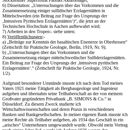
Stockholmer Superfosfat Fabriks Aktiebolaget;
6) Dissertation: „Untersuchungen über das Vorkommen und die
Zusammensetzung einiger sulfidischer Erzlagerstätten in
Mittelschweden (ein Beitrag zur Frage des Ursprungs der
‚Intrusiven Pyritischen Erzlagerstätten‘)“, die jetzt an der
Technischen Hochschule in Aachen aufbewahrt wird;
7) Arbeiten in den Tropen:- siehe unten;
8)
Veröffentlichungen
:-
a) „Beiträge zur Kenntnis der basaltischen Eisenerze in Oberhessen“
(Zeitschrift für Praktische Geologie, Berlin, 1919, Nr. 9);
b) „Untersuchungen über das Vorkommen und die
Zusammensetzung einiger mittelschwedischer Sulfiderzlagerstätten.
Ein Beitrag zur Frage des Ursprungs der ‚intrusiven pyritischen
Erzlagerstätten‘.“ (Zeitschrift für Praktische Geologie, 1924, Nr.
1/2).
Aufgrund besonderer Umstände musste ich nach dem Tod meines
Vaters 1921 meine Tätigkeit als Bergbaugeologe und Ingenieur
aufgeben und übernahm seine Teilhaberschaft an der von meinem
Großvater gegründeten Privatbank „B. SIMONS & Co.“ in
Düsseldorf. Zu diesem Zweck studierte ich
Wirtschaftswissenschaften und deren Praxis in verschiedenen
Banken und Bankgesellschaften. In meiner eigenen Bank musste ich
meine Rechte als Teilhaber aufgeben, als 1934 das Geschäft in ein
„arisches“ Unternehmen umgewandelt wurde. Obwohl mein Vertrag