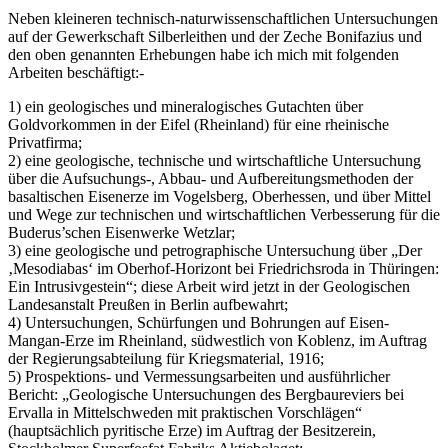
Neben kleineren technisch-naturwissenschaftlichen Untersuchungen
auf der Gewerkschaft Silberleithen und der Zeche Bonifazius und
den oben genannten Erhebungen habe ich mich mit folgenden
Arbeiten beschäftigt:-
1) ein geologisches und mineralogisches Gutachten über
Goldvorkommen in der Eifel (Rheinland) für eine rheinische
Privatfirma;
2) eine geologische, technische und wirtschaftliche Untersuchung
über die Aufsuchungs-, Abbau- und Aufbereitungsmethoden der
basaltischen Eisenerze im Vogelsberg, Oberhessen, und über Mittel
und Wege zur technischen und wirtschaftlichen Verbesserung für die
Buderus’schen Eisenwerke Wetzlar;
3) eine geologische und petrographische Untersuchung über „Der
‚Mesodiabas‘ im Oberhof-Horizont bei Friedrichsroda in Thüringen:
Ein Intrusivgestein“; diese Arbeit wird jetzt in der Geologischen
Landesanstalt Preußen in Berlin aufbewahrt;
4) Untersuchungen, Schürfungen und Bohrungen auf Eisen-
Mangan-Erze im Rheinland, südwestlich von Koblenz, im Auftrag
der Regierungsabteilung für Kriegsmaterial, 1916;
5) Prospektions- und Vermessungsarbeiten und ausführlicher
Bericht: „Geologische Untersuchungen des Bergbaureviers bei
Ervalla in Mittelschweden mit praktischen Vorschlägen“
(hauptsächlich pyritische Erze) im Auftrag der Besitzerein,