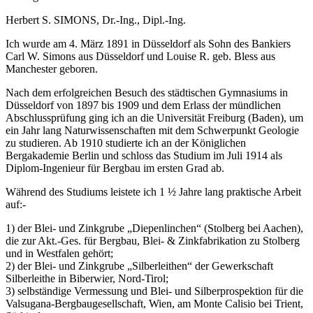
Herbert S. SIMONS, Dr.-Ing., Dipl.-Ing.
Ich wurde am 4. März 1891 in Düsseldorf als Sohn des Bankiers
Carl W. Simons aus Düsseldorf und Louise R. geb. Bless aus
Manchester geboren.
Nach dem erfolgreichen Besuch des städtischen Gymnasiums in
Düsseldorf von 1897 bis 1909 und dem Erlass der mündlichen
Abschlussprüfung ging ich an die Universität Freiburg (Baden), um
ein Jahr lang Naturwissenschaften mit dem Schwerpunkt Geologie
zu studieren. Ab 1910 studierte ich an der Königlichen
Bergakademie Berlin und schloss das Studium im Juli 1914 als
Diplom-Ingenieur für Bergbau im ersten Grad ab.
Während des Studiums leistete ich 1 ½ Jahre lang praktische Arbeit
auf:-
1) der Blei- und Zinkgrube „Diepenlinchen“ (Stolberg bei Aachen),
die zur Akt.-Ges. für Bergbau, Blei- & Zinkfabrikation zu Stolberg
und in Westfalen gehört;
2) der Blei- und Zinkgrube „Silberleithen“ der Gewerkschaft
Silberleithe in Biberwier, Nord-Tirol;
3) selbständige Vermessung und Blei- und Silberprospektion für die
Valsugana-Bergbaugesellschaft, Wien, am Monte Calisio bei Trient,