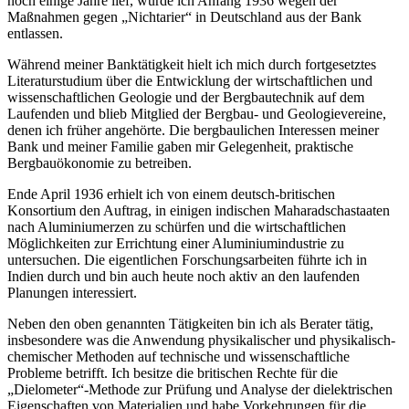
noch einige Jahre lief, wurde ich Anfang 1936 wegen der
Maßnahmen gegen „Nichtarier“ in Deutschland aus der Bank
entlassen.
Während meiner Banktätigkeit hielt ich mich durch fortgesetztes
Literaturstudium über die Entwicklung der wirtschaftlichen und
wissenschaftlichen Geologie und der Bergbautechnik auf dem
Laufenden und blieb Mitglied der Bergbau- und Geologievereine,
denen ich früher angehörte. Die bergbaulichen Interessen meiner
Bank und meiner Familie gaben mir Gelegenheit, praktische
Bergbauökonomie zu betreiben.
Ende April 1936 erhielt ich von einem deutsch-britischen
Konsortium den Auftrag, in einigen indischen Maharadschastaaten
nach Aluminiumerzen zu schürfen und die wirtschaftlichen
Möglichkeiten zur Errichtung einer Aluminiumindustrie zu
untersuchen. Die eigentlichen Forschungsarbeiten führte ich in
Indien durch und bin auch heute noch aktiv an den laufenden
Planungen interessiert.
Neben den oben genannten Tätigkeiten bin ich als Berater tätig,
insbesondere was die Anwendung physikalischer und physikalisch-
chemischer Methoden auf technische und wissenschaftliche
Probleme betrifft. Ich besitze die britischen Rechte für die
„Dielometer“-Methode zur Prüfung und Analyse der dielektrischen
Eigenschaften von Materialien und habe Vorkehrungen für die