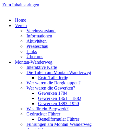
Zum Inhalt springen
Home
Ver­ein
Ver­eins­vor­stand
Infor­ma­tio­nen
Akti­vi­tä­ten
Pres­se­schau
Links
Über uns
Mon­­tan-Wan­­der­­weg
Inter­ak­ti­ve Kar­te
Die Tafeln am Mon­­tan-Wan­­der­­weg
Ers­te Tafel fer­tig
Wer waren die Berg­knap­pen?
Wer waren die Gewer­ken?
Gewer­ken 1784
Gewer­ken 1861 – 1882
Gewer­ken 1883–1950
Was für ein Berg­werk?
Gedruck­ter Füh­rer
Bestell­for­mu­lar Füh­rer
Füh­run­gen am Mon­­tan-Wan­­der­­weg