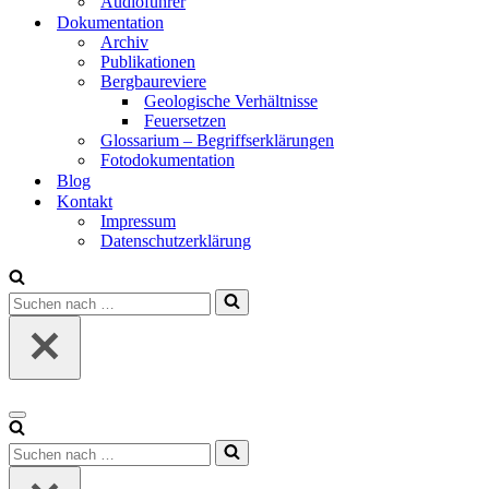
Audio­füh­rer
Doku­men­ta­ti­on
Archiv
Publi­ka­tio­nen
Berg­bau­re­vie­re
Geo­lo­gi­sche Ver­hält­nis­se
Feu­er­set­zen
Glos­sa­ri­um – Begriffs­er­klä­run­gen
Foto­do­ku­men­ta­ti­on
Blog
Kon­takt
Impres­sum
Daten­schutz­er­klä­rung
Suchen
nach …
Navigationsmenü
Suchen
nach …