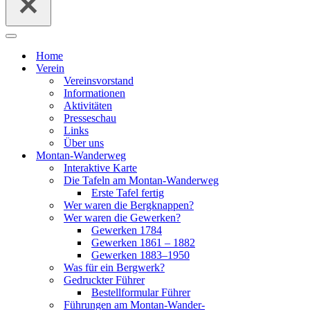
Navigationsmenü
Home
Ver­ein
Ver­eins­vor­stand
Infor­ma­tio­nen
Akti­vi­tä­ten
Pres­se­schau
Links
Über uns
Mon­­tan-Wan­­der­­weg
Inter­ak­ti­ve Kar­te
Die Tafeln am Mon­­tan-Wan­­der­­weg
Ers­te Tafel fer­tig
Wer waren die Berg­knap­pen?
Wer waren die Gewer­ken?
Gewer­ken 1784
Gewer­ken 1861 – 1882
Gewer­ken 1883–1950
Was für ein Berg­werk?
Gedruck­ter Füh­rer
Bestell­for­mu­lar Füh­rer
Füh­run­gen am Mon­­tan-Wan­­der­­