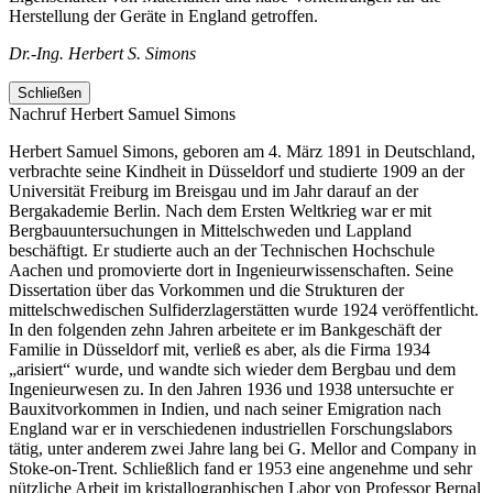
Herstellung der Geräte in England getroffen.
Dr.-Ing. Herbert S. Simons
Schließen
Nachruf Herbert Samuel Simons
Herbert Samuel Simons, geboren am 4. März 1891 in Deutschland,
verbrachte seine Kindheit in Düsseldorf und studierte 1909 an der
Universität Freiburg im Breisgau und im Jahr darauf an der
Bergakademie Berlin. Nach dem Ersten Weltkrieg war er mit
Bergbauuntersuchungen in Mittelschweden und Lappland
beschäftigt. Er studierte auch an der Technischen Hochschule
Aachen und promovierte dort in Ingenieurwissenschaften. Seine
Dissertation über das Vorkommen und die Strukturen der
mittelschwedischen Sulfiderzlagerstätten wurde 1924 veröffentlicht.
In den folgenden zehn Jahren arbeitete er im Bankgeschäft der
Familie in Düsseldorf mit, verließ es aber, als die Firma 1934
„arisiert“ wurde, und wandte sich wieder dem Bergbau und dem
Ingenieurwesen zu. In den Jahren 1936 und 1938 untersuchte er
Bauxitvorkommen in Indien, und nach seiner Emigration nach
England war er in verschiedenen industriellen Forschungslabors
tätig, unter anderem zwei Jahre lang bei G. Mellor and Company in
Stoke-on-Trent. Schließlich fand er 1953 eine angenehme und sehr
nützliche Arbeit im kristallographischen Labor von Professor Bernal