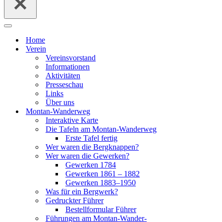
Navigationsmenü
Home
Ver­ein
Ver­eins­vor­stand
Infor­ma­tio­nen
Akti­vi­tä­ten
Pres­se­schau
Links
Über uns
Mon­­tan-Wan­­der­­weg
Inter­ak­ti­ve Kar­te
Die Tafeln am Mon­­tan-Wan­­der­­weg
Ers­te Tafel fer­tig
Wer waren die Berg­knap­pen?
Wer waren die Gewer­ken?
Gewer­ken 1784
Gewer­ken 1861 – 1882
Gewer­ken 1883–1950
Was für ein Berg­werk?
Gedruck­ter Füh­rer
Bestell­for­mu­lar Füh­rer
Füh­run­gen am Mon­­tan-Wan­­der­­