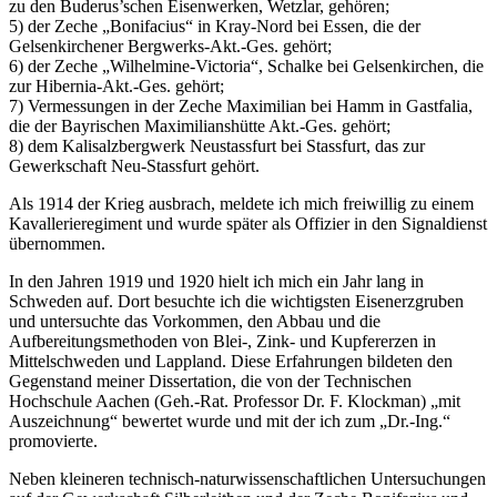
zu den Buderus’schen Eisenwerken, Wetzlar, gehören;
5) der Zeche „Bonifacius“ in Kray-Nord bei Essen, die der
Gelsenkirchener Bergwerks-Akt.-Ges. gehört;
6) der Zeche „Wilhelmine-Victoria“, Schalke bei Gelsenkirchen, die
zur Hibernia-Akt.-Ges. gehört;
7) Vermessungen in der Zeche Maximilian bei Hamm in Gastfalia,
die der Bayrischen Maximilianshütte Akt.-Ges. gehört;
8) dem Kalisalzbergwerk Neustassfurt bei Stassfurt, das zur
Gewerkschaft Neu-Stassfurt gehört.
Als 1914 der Krieg ausbrach, meldete ich mich freiwillig zu einem
Kavallerieregiment und wurde später als Offizier in den Signaldienst
übernommen.
In den Jahren 1919 und 1920 hielt ich mich ein Jahr lang in
Schweden auf. Dort besuchte ich die wichtigsten Eisenerzgruben
und untersuchte das Vorkommen, den Abbau und die
Aufbereitungsmethoden von Blei-, Zink- und Kupfererzen in
Mittelschweden und Lappland. Diese Erfahrungen bildeten den
Gegenstand meiner Dissertation, die von der Technischen
Hochschule Aachen (Geh.-Rat. Professor Dr. F. Klockman) „mit
Auszeichnung“ bewertet wurde und mit der ich zum „Dr.-Ing.“
promovierte.
Neben kleineren technisch-naturwissenschaftlichen Untersuchungen