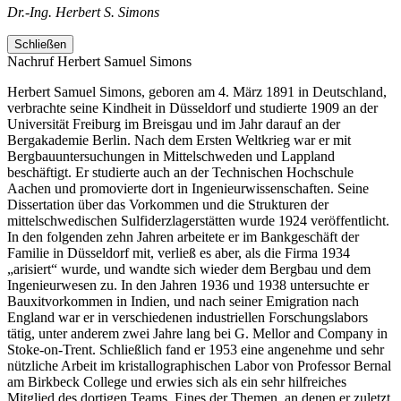
Dr.-Ing. Herbert S. Simons
Schließen
Nachruf Herbert Samuel Simons
Herbert Samuel Simons, geboren am 4. März 1891 in Deutschland,
verbrachte seine Kindheit in Düsseldorf und studierte 1909 an der
Universität Freiburg im Breisgau und im Jahr darauf an der
Bergakademie Berlin. Nach dem Ersten Weltkrieg war er mit
Bergbauuntersuchungen in Mittelschweden und Lappland
beschäftigt. Er studierte auch an der Technischen Hochschule
Aachen und promovierte dort in Ingenieurwissenschaften. Seine
Dissertation über das Vorkommen und die Strukturen der
mittelschwedischen Sulfiderzlagerstätten wurde 1924 veröffentlicht.
In den folgenden zehn Jahren arbeitete er im Bankgeschäft der
Familie in Düsseldorf mit, verließ es aber, als die Firma 1934
„arisiert“ wurde, und wandte sich wieder dem Bergbau und dem
Ingenieurwesen zu. In den Jahren 1936 und 1938 untersuchte er
Bauxitvorkommen in Indien, und nach seiner Emigration nach
England war er in verschiedenen industriellen Forschungslabors
tätig, unter anderem zwei Jahre lang bei G. Mellor and Company in
Stoke-on-Trent. Schließlich fand er 1953 eine angenehme und sehr
nützliche Arbeit im kristallographischen Labor von Professor Bernal
am Birkbeck College und erwies sich als ein sehr hilfreiches
Mitglied des dortigen Teams. Eines der Themen, an denen er zuletzt