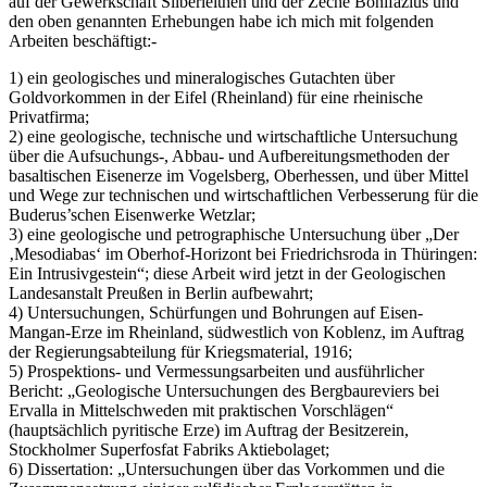
auf der Gewerkschaft Silberleithen und der Zeche Bonifazius und
den oben genannten Erhebungen habe ich mich mit folgenden
Arbeiten beschäftigt:-
1) ein geologisches und mineralogisches Gutachten über
Goldvorkommen in der Eifel (Rheinland) für eine rheinische
Privatfirma;
2) eine geologische, technische und wirtschaftliche Untersuchung
über die Aufsuchungs-, Abbau- und Aufbereitungsmethoden der
basaltischen Eisenerze im Vogelsberg, Oberhessen, und über Mittel
und Wege zur technischen und wirtschaftlichen Verbesserung für die
Buderus’schen Eisenwerke Wetzlar;
3) eine geologische und petrographische Untersuchung über „Der
‚Mesodiabas‘ im Oberhof-Horizont bei Friedrichsroda in Thüringen:
Ein Intrusivgestein“; diese Arbeit wird jetzt in der Geologischen
Landesanstalt Preußen in Berlin aufbewahrt;
4) Untersuchungen, Schürfungen und Bohrungen auf Eisen-
Mangan-Erze im Rheinland, südwestlich von Koblenz, im Auftrag
der Regierungsabteilung für Kriegsmaterial, 1916;
5) Prospektions- und Vermessungsarbeiten und ausführlicher
Bericht: „Geologische Untersuchungen des Bergbaureviers bei
Ervalla in Mittelschweden mit praktischen Vorschlägen“
(hauptsächlich pyritische Erze) im Auftrag der Besitzerein,
Stockholmer Superfosfat Fabriks Aktiebolaget;
6) Dissertation: „Untersuchungen über das Vorkommen und die