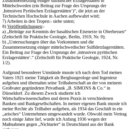
Zusammensetzung einiger sulfidischer Erzlagerstätten in
Mittelschweden (ein Beitrag zur Frage des Ursprungs der
‚Intrusiven Pyritischen Erzlagerstätten‘)“, die jetzt an der
Technischen Hochschule in Aachen aufbewahrt wird;
7) Arbeiten in den Tropen:- siehe unten;
8)
Veröffentlichungen
:-
a) „Beiträge zur Kenntnis der basaltischen Eisenerze in Oberhessen“
(Zeitschrift für Praktische Geologie, Berlin, 1919, Nr. 9);
b) „Untersuchungen über das Vorkommen und die
Zusammensetzung einiger mittelschwedischer Sulfiderzlagerstätten.
Ein Beitrag zur Frage des Ursprungs der ‚intrusiven pyritischen
Erzlagerstätten‘.“ (Zeitschrift für Praktische Geologie, 1924, Nr.
1/2).
Aufgrund besonderer Umstände musste ich nach dem Tod meines
Vaters 1921 meine Tätigkeit als Bergbaugeologe und Ingenieur
aufgeben und übernahm seine Teilhaberschaft an der von meinem
Großvater gegründeten Privatbank „B. SIMONS & Co.“ in
Düsseldorf. Zu diesem Zweck studierte ich
Wirtschaftswissenschaften und deren Praxis in verschiedenen
Banken und Bankgesellschaften. In meiner eigenen Bank musste ich
meine Rechte als Teilhaber aufgeben, als 1934 das Geschäft in ein
„arisches“ Unternehmen umgewandelt wurde. Obwohl mein Vertrag
noch einige Jahre lief, wurde ich Anfang 1936 wegen der
Maßnahmen gegen „Nichtarier“ in Deutschland aus der Bank