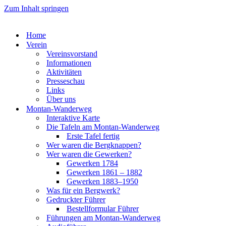
Zum Inhalt springen
Home
Ver­ein
Ver­eins­vor­stand
Infor­ma­tio­nen
Akti­vi­tä­ten
Pres­se­schau
Links
Über uns
Mon­­tan-Wan­­der­­weg
Inter­ak­ti­ve Kar­te
Die Tafeln am Mon­­tan-Wan­­der­­weg
Ers­te Tafel fer­tig
Wer waren die Berg­knap­pen?
Wer waren die Gewer­ken?
Gewer­ken 1784
Gewer­ken 1861 – 1882
Gewer­ken 1883–1950
Was für ein Berg­werk?
Gedruck­ter Füh­rer
Bestell­for­mu­lar Füh­rer
Füh­run­gen am Mon­­tan-Wan­­der­­weg