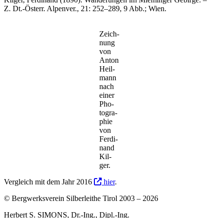
Z. Dt.-Österr. Alpen­ver., 21: 252–289, 9 Abb.; Wien.
Zeich­
nung
von
Anton
Heil­
mann
nach
einer
Pho­
to­gra­
phie
von
Fer­di­
nand
Kil­
ger.
Ver­gleich mit dem Jahr 2016
hier
.
© Bergwerksverein Silberleithe Tirol 2003 –
2026
Herbert S. SIMONS, Dr.-Ing., Dipl.-Ing.