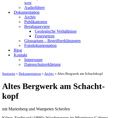
weg
Audio­füh­rer
Doku­men­ta­ti­on
Archiv
Publi­ka­tio­nen
Berg­bau­re­vie­re
Geo­lo­gi­sche Ver­hält­nis­se
Feu­er­set­zen
Glos­sa­ri­um – Begriffs­er­klä­run­gen
Foto­do­ku­men­ta­ti­on
Blog
Kon­takt
Impres­sum
Daten­schutz­er­klä­rung
Startseite
»
Dokumentation
»
Archiv
»
Altes Bergwerk am Schachtkopf
Altes Berg­werk am Schacht­
kopf
mit Mari­en­berg und Wam­pe­ten Schr­ofen
Kil­ger, Fer­di­nand (1890): Wan­de­run­gen im Mie­min­ger Gebir­ge. –