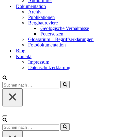
Audio­füh­rer
Doku­men­ta­ti­on
Archiv
Publi­ka­tio­nen
Berg­bau­re­vie­re
Geo­lo­gi­sche Ver­hält­nis­se
Feu­er­set­zen
Glos­sa­ri­um – Begriffs­er­klä­run­gen
Foto­do­ku­men­ta­ti­on
Blog
Kon­takt
Impres­sum
Daten­schutz­er­klä­rung
Suchen
nach …
Navigationsmenü
Suchen
nach …