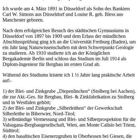
Ich wurde am 4. März 1891 in Düsseldorf als Sohn des Bankiers
Carl W. Simons aus Düsseldorf und Louise R. geb. Bless aus
Manchester geboren.
Nach dem erfolgreichen Besuch des städtischen Gymnasiums in
Düsseldorf von 1897 bis 1909 und dem Erlass der mündlichen
Abschlussprüfung ging ich an die Universität Freiburg (Baden), um
ein Jahr lang Naturwissenschaften mit dem Schwerpunkt Geologie
zu studieren. Ab 1910 studierte ich an der Königlichen
Bergakademie Berlin und schloss das Studium im Juli 1914 als
Diplom-Ingenieur für Bergbau im ersten Grad ab.
Während des Studiums leistete ich 1 ½ Jahre lang praktische Arbeit
auf:-
1) der Blei- und Zinkgrube „Diepenlinchen“ (Stolberg bei Aachen),
die zur Akt.-Ges. für Bergbau, Blei- & Zinkfabrikation zu Stolberg
und in Westfalen gehört;
2) der Blei- und Zinkgrube „Silberleithen“ der Gewerkschaft
Silberleithe in Biberwier, Nord-Tirol;
3) selbständige Vermessung und Blei- und Silberprospektion für die
Valsugana-Bergbaugesellschaft, Wien, am Monte Calisio bei Trient,
Südtirol;
4) den basaltischen Eisenerzgruben in Oberhessen bei Giesen, die